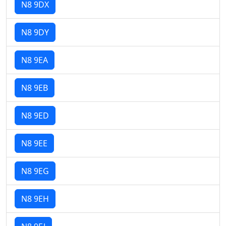
N8 9DX
N8 9DY
N8 9EA
N8 9EB
N8 9ED
N8 9EE
N8 9EG
N8 9EH