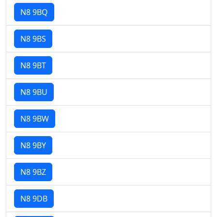
N8 9BQ
N8 9BS
N8 9BT
N8 9BU
N8 9BW
N8 9BY
N8 9BZ
N8 9DB