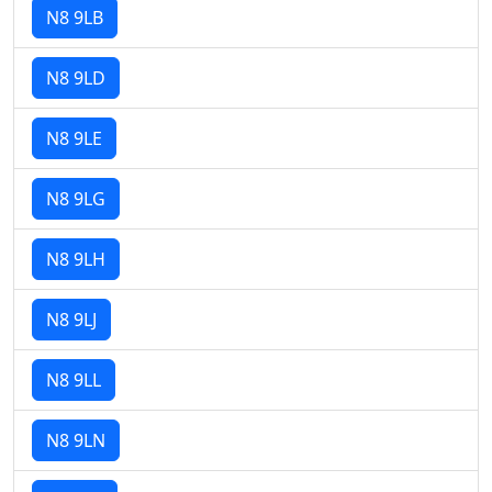
N8 9LB
N8 9LD
N8 9LE
N8 9LG
N8 9LH
N8 9LJ
N8 9LL
N8 9LN