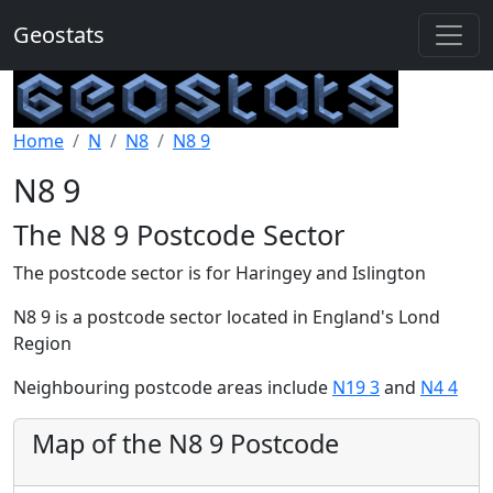
Geostats
Home
N
N8
N8 9
N8 9
The N8 9 Postcode Sector
The postcode sector is for Haringey and Islington
N8 9 is a postcode sector located in England's Lond
Region
Neighbouring postcode areas include
N19 3
and
N4 4
Map of the N8 9 Postcode