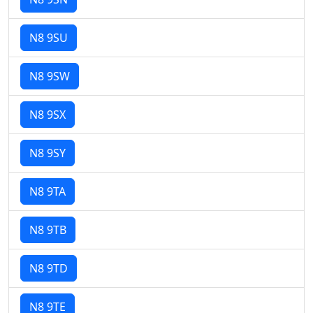
N8 9SU
N8 9SW
N8 9SX
N8 9SY
N8 9TA
N8 9TB
N8 9TD
N8 9TE