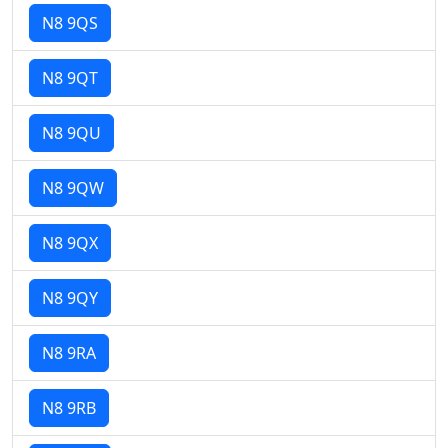
N8 9QS
N8 9QT
N8 9QU
N8 9QW
N8 9QX
N8 9QY
N8 9RA
N8 9RB